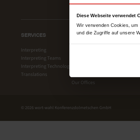
Diese Webseite verwendet 
Wir verwenden Cookies, um I
und die Zugriffe auf unsere 
SERVICES
MORE PAGES
Interpreting
References
Interpreting Teams
Videos
Interpreting Technology
Testimonials
Translations
About
Our Offices
© 2026 wort-wahl Konferenzdolmetschen GmbH