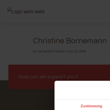
Christine Bornemann
by
wp-backend-admin
|
Jun 23, 2024
How can we support you?
Zustimmung