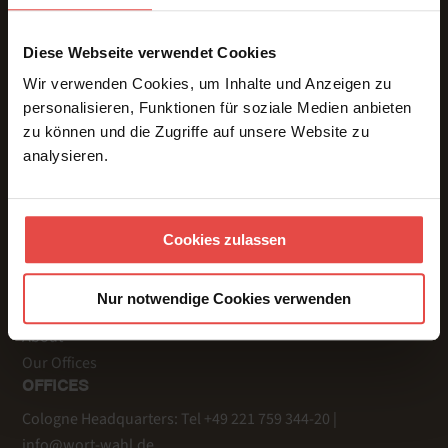
Diese Webseite verwendet Cookies
Wir verwenden Cookies, um Inhalte und Anzeigen zu
SERVICES
personalisieren, Funktionen für soziale Medien anbieten
Interpreting
zu können und die Zugriffe auf unsere Website zu
Interpreting Teams
analysieren.
Interpreting Technology
Translations
MORE PAGES
Cookies zulassen
References
Videos
Nur notwendige Cookies verwenden
Testimonials
About
Our Offices
OFFICES
Cologne Headquarters: Tel +49 221 759 344-20 |
info@wort-wahl.de