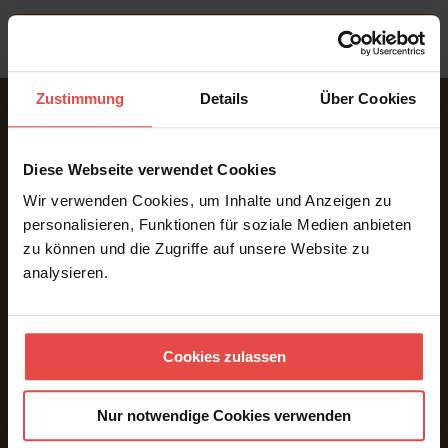
How can we support you?
Request a quote
Zustimmung
Details
Über Cookies
Diese Webseite verwendet Cookies
Wir verwenden Cookies, um Inhalte und Anzeigen zu
Conference Interpreting | In-Person * Online * Hybrid.
personalisieren, Funktionen für soziale Medien anbieten
zu können und die Zugriffe auf unsere Website zu
analysieren.
SERVICES
Interpreting
Cookies zulassen
Interpreting Teams
Interpreting Technology
Nur notwendige Cookies verwenden
Translations