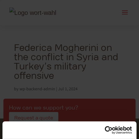
a
Federica Mogherini on
the conflict in Syria and
Turkey’s military
offensive
by
wp-backend-admin
|
Jul 1, 2024
How can we support you?
Request a quote