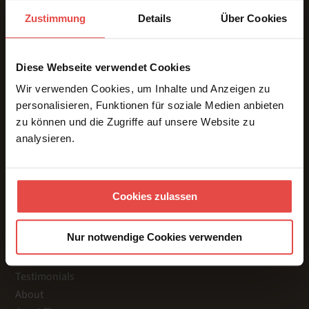
Zustimmung
Details
Über Cookies
Conference Interpreting | In-Person * Online * Hybrid.
Diese Webseite verwendet Cookies
Wir verwenden Cookies, um Inhalte und Anzeigen zu
personalisieren, Funktionen für soziale Medien anbieten
zu können und die Zugriffe auf unsere Website zu
SERVICES
analysieren.
Interpreting
Interpreting Teams
Interpreting Technology
Cookies zulassen
Translations
MORE PAGES
Nur notwendige Cookies verwenden
References
Videos
Testimonials
About