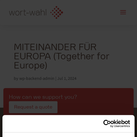
a
MITEINANDER FÜR
EUROPA (Together for
Europe)
by
wp-backend-admin
|
Jul 1, 2024
How can we support you?
Request a quote