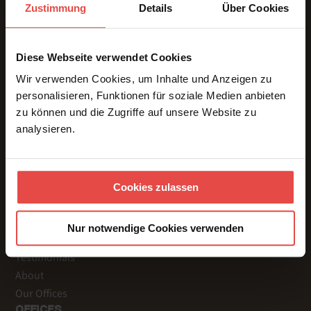
Zustimmung
Details
Über Cookies
Conference Interpreting | In-Person * Online * Hybrid.
Diese Webseite verwendet Cookies
Wir verwenden Cookies, um Inhalte und Anzeigen zu
personalisieren, Funktionen für soziale Medien anbieten
SERVICES
zu können und die Zugriffe auf unsere Website zu
Interpreting
analysieren.
Interpreting Teams
Interpreting Technology
Translations
Cookies zulassen
MORE PAGES
References
Nur notwendige Cookies verwenden
Videos
Testimonials
About
Our Offices
OFFICES