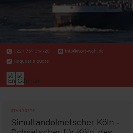
0221 759 344-20
info@wort-wahl.de
Request a quote
STANDORTE
Simultandolmetscher Köln -
Dolmetscher für Köln, das