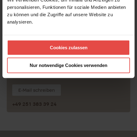
Wir arbeiten ausschließlich mit hochqualifizierten
Konferenzdolmetscher:innen.
Wann immer möglich
personalisieren, Funktionen für soziale Medien anbieten
setzen wir Dolmetscherinnen und Dolmetscher aus Köln
zu können und die Zugriffe auf unsere Website zu
und der unmittelbaren Umgebung ein. So reduzieren wir
analysieren.
Emissionen, Kosten und Reisezeiten
Ihre Ansprechpartnerin
Cookies zulassen
Samsara Grabs
Nur notwendige Cookies verwenden
Conference Interpreter Senior Agengy
Manager
E-Mail schreiben
+49 251 383 39 24