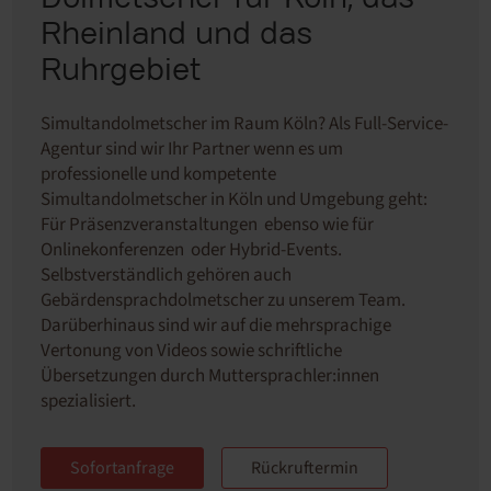
Rheinland und das
Ruhrgebiet
Simultandolmetscher im Raum Köln? Als Full-Service-
Agentur sind wir Ihr Partner wenn es um
professionelle und
kompetente
Simultandolmetscher
in Köln und Umgebung geht:
Für
Präsenzveranstaltungen
ebenso wie für
Onlinekonferenzen
oder
Hybrid-Events
.
S
elbstverständlich gehören auch
Gebärdensprachdolmetscher
zu unserem Team.
Darüberhinaus sind wir auf die mehrsprachige
Vertonung von Videos
sowie schriftliche
Übersetzungen durch Muttersprachler:innen
spezialisiert.
Sofortanfrage
Rückruftermin