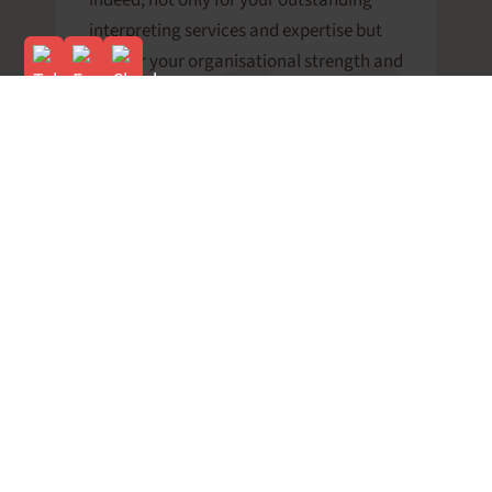
interpreting services and expertise but
also for your organisational strength and
initiative. For us as a host of a major
event, this is a fundamental added value.
I enjoy working with you and will always
recommend you to others. For services
on all things relating to interpreting,
wort-wahl is our first choice (…)’
Dr. Martin Stauch
Managing Director |
99. Deutscher
Katholikentag
| Regensburg
‘The interpreters did a splendid job. They