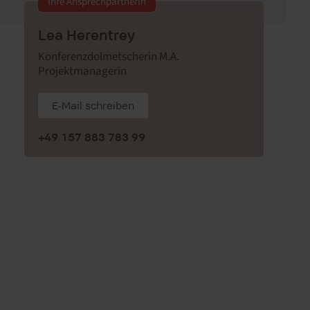
Ihre Ansprechpartnerin
Lea Herentrey
Konferenzdolmetscherin M.A.
Projektmanagerin
E-Mail schreiben
+49 157 883 783 99