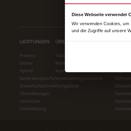
Diese Webseite verwendet 
Wir verwenden Cookies, um I
und die Zugriffe auf unsere 
LEISTUNGEN
ÜBER UNS & REFERENZEN
WEITE
Präsenz
Team
Eventdie
Online
Referenzen
KI Dolm
Hybrid
Kundenstimmen
Englisc
Gebärdensprache
Veranstaltungsbeispiele
Dolmets
Dolmetschtechnik
Fachgebiete
Dolmets
Übersetzungen
Dolmet
Voice Over
Dolmets
Untertitelung
Dolmets