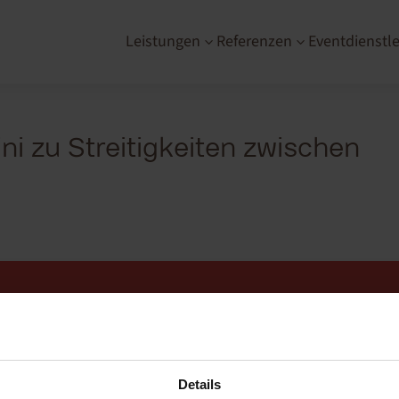
Leistungen
Referenzen
Eventdienstle
3
3
ni zu Streitigkeiten zwischen
Sie unterstützen?
Details