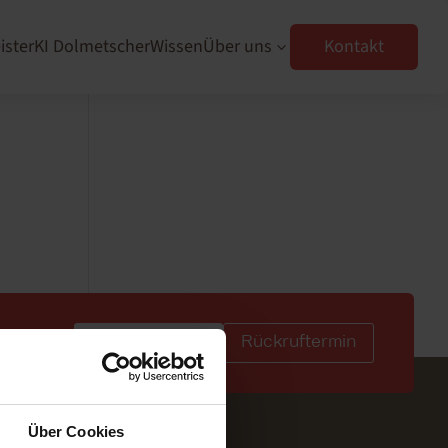
ister
KI Dolmetscher
Wissen
Über uns
Kontakt
3
Sofortanfrage
Rückruftermin
Über Cookies