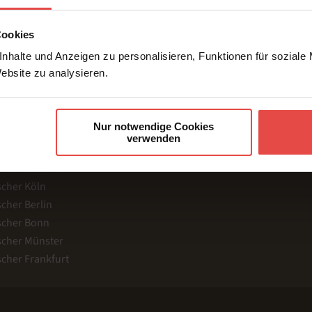
Kon
Cookies
nhalte und Anzeigen zu personalisieren, Funktionen für soziale
Website zu analysieren.
RE SEITEN
Nur notwendige Cookies
nstleister
K
verwenden
etscher
B
h Dolmetscher
M
cher Köln
cher Berlin
scher Bonn
cher Münster
cher Frankfurt