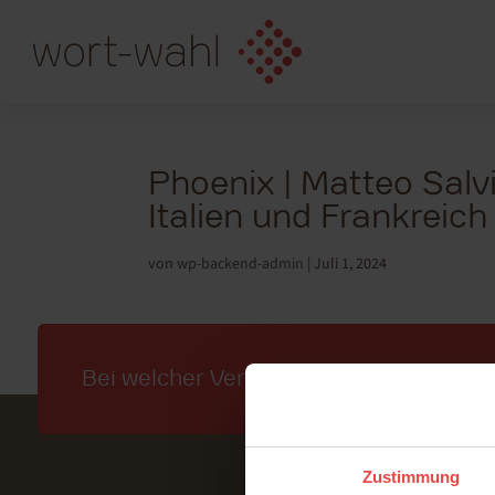
Phoenix | Matteo Salvi
Italien und Frankreich
von
wp-backend-admin
|
Juli 1, 2024
Bei welcher Veranstaltung können wir 
Zustimmung