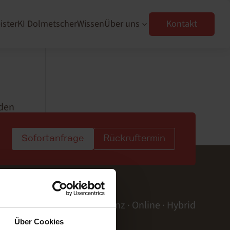
ister
KI Dolmetscher
Wissen
Über uns
Kontakt
3
nden
Sofortanfrage
Rückruftermin
ferenzdolmetschen | Präsenz · Online · Hybrid
Über Cookies