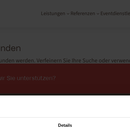
Leistungen
Referenzen
Eventdienstle
3
3
unden
funden werden. Verfeinern Sie Ihre Suche oder verwe
ag zu finden.
ir Sie unterstützen?
Kon
Details