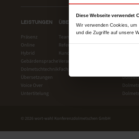
Diese Webseite verwendet 
LEISTUNGEN
ÜBER UNS & REFERENZEN
WEITE
Wir verwenden Cookies, um I
und die Zugriffe auf unsere 
Präsenz
Team
Eventdie
Online
Referenzen
KI Dolm
Hybrid
Kundenstimmen
Englisc
Gebärdensprache
Veranstaltungsbeispiele
Dolmets
Dolmetschtechnik
Fachgebiete
Dolmets
Übersetzungen
Dolmet
Voice Over
Dolmets
Untertitelung
Dolmets
© 2026 wort-wahl Konferenzdolmetschen GmbH