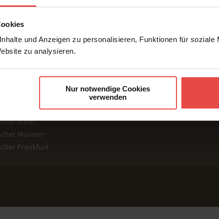
Cookies
RE SEITEN
nhalte und Anzeigen zu personalisieren, Funktionen für soziale
Website zu analysieren.
nstleister
K
etscher
B
h Dolmetscher
M
Nur notwendige Cookies
cher Köln
verwenden
cher Berlin
scher Bonn
cher Münster
cher Frankfurt