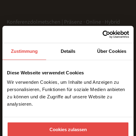
Konferenzdolmetschen | Präsenz · Online · Hybrid
Zustimmung
Details
Über Cookies
LEISTUNGEN
Präsenz
Online
Diese Webseite verwendet Cookies
Hybrid
Wir verwenden Cookies, um Inhalte und Anzeigen zu
Gebärdensprache
personalisieren, Funktionen für soziale Medien anbieten
Dolmetschtechnik
zu können und die Zugriffe auf unsere Website zu
Übersetzungen
analysieren.
Voice Over
Untertitelung
ÜBER UNS & REFERENZEN
Cookies zulassen
Team