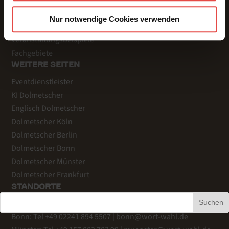
Referenzen
Nur notwendige Cookies verwenden
Kundenstimmen
Veranstaltungsbeispiele
Fachgebiete
WEITERE SEITEN
Eventdienstleister
KI Dolmetscher
Englisch Dolmetscher
Dolmetscher Köln
Dolmetscher Berlin
Dolmetscher Bonn
Dolmetscher Münster
Dolmetscher Frankfurt
STANDORTE
Köln
: Tel +49 221 759 344-20 |
info@wort-wahl.de
Suchen
Bonn
: Tel +49 02241 894 5507 |
bonn@wort-wahl.de