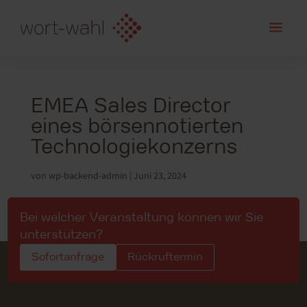
a
EMEA Sales Director
eines börsennotierten
Technologiekonzerns
von
wp-backend-admin
|
Juni 23, 2024
Bei welcher Veranstaltung können wir Sie
unterstützen?
Sofortanfrage
Rückruftermin