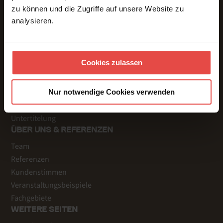
zu können und die Zugriffe auf unsere Website zu
LEISTUNGEN
analysieren.
Präsenz
Online
Hybrid
Cookies zulassen
Gebärdensprache
Dolmetschtechnik
Übersetzungen
Nur notwendige Cookies verwenden
Voice Over
Untertitelung
ÜBER UNS & REFERENZEN
Team
Referenzen
Kundenstimmen
Veranstaltungsbeispiele
Fachgebiete
WEITERE SEITEN