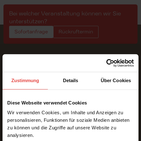
Bei welcher Veranstaltung können wir Sie
unterstützen?
Sofortanfrage
Rückruftermin
Konferenzdolmetschen | Präsenz · Online · Hybrid
Zustimmung
Details
Über Cookies
Diese Webseite verwendet Cookies
LEISTUNGEN
Wir verwenden Cookies, um Inhalte und Anzeigen zu
Präsenz
personalisieren, Funktionen für soziale Medien anbieten
zu können und die Zugriffe auf unsere Website zu
Online
analysieren.
Hybrid