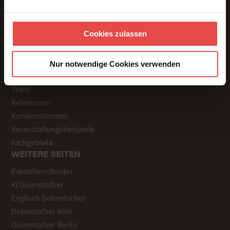
Gebärdensprache
Dolmetschtechnik
Übersetzungen
Cookies zulassen
Voice Over
Untertitelung
Nur notwendige Cookies verwenden
ÜBER UNS & REFERENZEN
Team
Referenzen
Kundenstimmen
Veranstaltungsbeispiele
Fachgebiete
WEITERE SEITEN
Eventdienstleister
KI Dolmetscher
Englisch Dolmetscher
Dolmetscher Köln
Dolmetscher Berlin