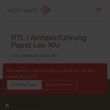
a
RTL | Amtseinführung
Papst Leo XIV.
von
backend-karin
|
Mai 20, 2025
Bei welcher Veranstaltung können wir Sie
unterstützen?
Sofortanfrage
Rückruftermin