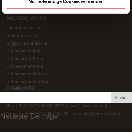
Nur notwendige Cookies verwenden
Veranstaltungsbeispiele
Fachgebiete
WEITERE SEITEN
Eventdienstleister
KI Dolmetscher
Englisch Dolmetscher
Dolmetscher Köln
Dolmetscher Berlin
Dolmetscher Bonn
Dolmetscher Münster
Dolmetscher Frankfurt
STANDORTE
Köln
: Tel +49 221 759 344-20 |
info@wort-wahl.de
Suchen
Bonn
: Tel +49 02241 894 5507 |
bonn@wort-wahl.de
Münster
: Tel +49 157 883 783 99 |
muenster@wort-wahl.de
Neueste Beiträge