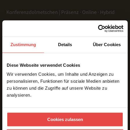
Konferenzdolmetschen | Präsenz · Online · Hybrid
LEISTUNGEN
Zustimmung
Details
Über Cookies
Präsenz
Online
Diese Webseite verwendet Cookies
Hybrid
Gebärdensprache
Wir verwenden Cookies, um Inhalte und Anzeigen zu
personalisieren, Funktionen für soziale Medien anbieten
Dolmetschtechnik
zu können und die Zugriffe auf unsere Website zu
Übersetzungen
analysieren.
Voice Over
Untertitelung
ÜBER UNS & REFERENZEN
Cookies zulassen
Team
Referenzen