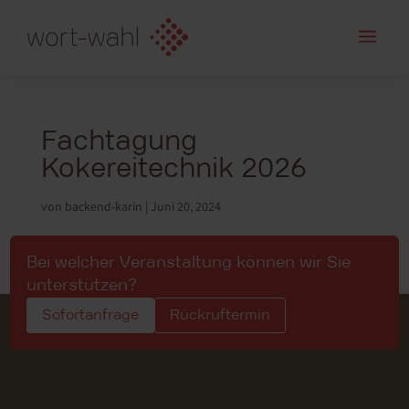
a
Fachtagung
Kokereitechnik 2026
von
backend-karin
|
Juni 20, 2024
Bei welcher Veranstaltung können wir Sie
unterstützen?
Sofortanfrage
Rückruftermin