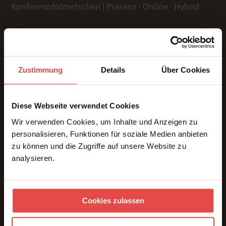
Konferenzdolmetschen | Präsenz · Online · Hybrid
LEISTUNGEN
Zustimmung
Details
Über Cookies
Präsenz
Online
Hybrid
Diese Webseite verwendet Cookies
Gebärdensprache
Wir verwenden Cookies, um Inhalte und Anzeigen zu
Dolmetschtechnik
personalisieren, Funktionen für soziale Medien anbieten
Übersetzungen
zu können und die Zugriffe auf unsere Website zu
Voice Over
analysieren.
Untertitelung
ÜBER UNS & REFERENZEN
Team
Cookies zulassen
Referenzen
Kundenstimmen