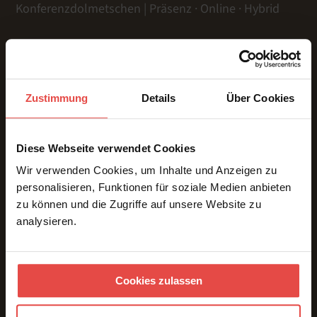
Konferenzdolmetschen | Präsenz · Online · Hybrid
LEISTUNGEN
Zustimmung
Details
Über Cookies
Präsenz
Online
Hybrid
Diese Webseite verwendet Cookies
Gebärdensprache
Wir verwenden Cookies, um Inhalte und Anzeigen zu
Dolmetschtechnik
personalisieren, Funktionen für soziale Medien anbieten
Übersetzungen
zu können und die Zugriffe auf unsere Website zu
Voice Over
analysieren.
Untertitelung
ÜBER UNS & REFERENZEN
Team
Cookies zulassen
Referenzen
Kundenstimmen