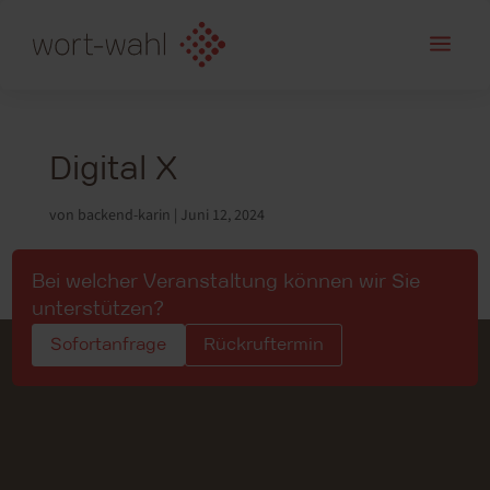
a
Digital X
von
backend-karin
|
Juni 12, 2024
Bei welcher Veranstaltung können wir Sie
unterstützen?
Sofortanfrage
Rückruftermin