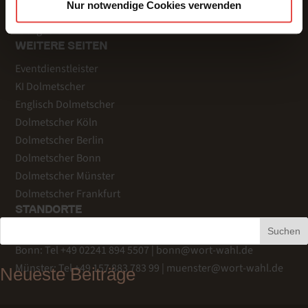
Nur notwendige Cookies verwenden
Veranstaltungsbeispiele
Fachgebiete
WEITERE SEITEN
Eventdienstleister
KI Dolmetscher
Englisch Dolmetscher
Dolmetscher Köln
Dolmetscher Berlin
Dolmetscher Bonn
Dolmetscher Münster
Dolmetscher Frankfurt
STANDORTE
Köln
: Tel +49 221 759 344-20 |
info@wort-wahl.de
Suchen
Bonn
: Tel +49 02241 894 5507 |
bonn@wort-wahl.de
Münster
: Tel +49 157 883 783 99 |
muenster@wort-wahl.de
Neueste Beiträge