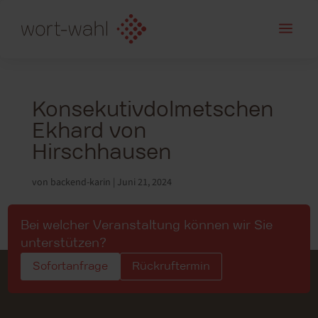
a
Konsekutivdolmetschen
Ekhard von
Hirschhausen
von
backend-karin
|
Juni 21, 2024
Bei welcher Veranstaltung können wir Sie
unterstützen?
Sofortanfrage
Rückruftermin