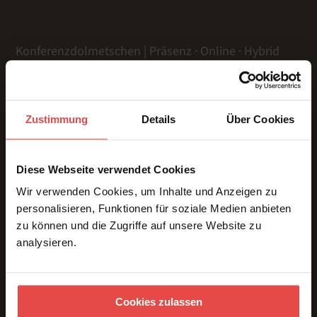
Konferenzdolmetschen | Präsenz · Online · Hybrid
Zustimmung
Details
Über Cookies
LEISTUNGEN
Präsenz
Online
Diese Webseite verwendet Cookies
Hybrid
Wir verwenden Cookies, um Inhalte und Anzeigen zu
Gebärdensprache
personalisieren, Funktionen für soziale Medien anbieten
Dolmetschtechnik
zu können und die Zugriffe auf unsere Website zu
Übersetzungen
analysieren.
Voice Over
Untertitelung
ÜBER UNS & REFERENZEN
Cookies zulassen
Team