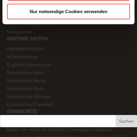
Referenzen
Nur notwendige Cookies verwenden
Kundenstimmen
Veranstaltungsbeispiele
Fachgebiete
WEITERE SEITEN
Eventdienstleister
KI Dolmetscher
Englisch Dolmetscher
Dolmetscher Köln
Dolmetscher Berlin
Dolmetscher Bonn
Dolmetscher Münster
Dolmetscher Frankfurt
STANDORTE
Köln
: Tel +49 221 759 344-20 |
info@wort-wahl.de
Suchen
Bonn
: Tel +49 02241 894 5507 |
bonn@wort-wahl.de