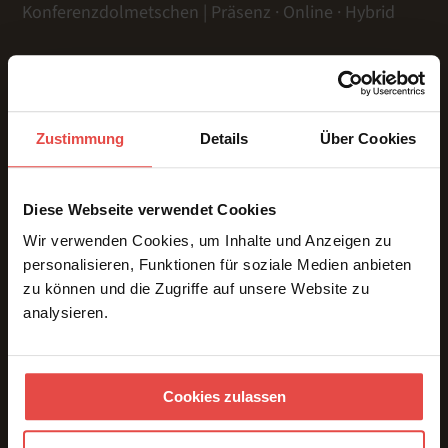
Konferenzdolmetschen | Präsenz · Online · Hybrid
LEISTUNGEN
Zustimmung
Details
Über Cookies
Präsenz
Online
Hybrid
Diese Webseite verwendet Cookies
Gebärdensprache
Wir verwenden Cookies, um Inhalte und Anzeigen zu
Dolmetschtechnik
personalisieren, Funktionen für soziale Medien anbieten
Übersetzungen
zu können und die Zugriffe auf unsere Website zu
Voice Over
analysieren.
Untertitelung
ÜBER UNS & REFERENZEN
Team
Cookies zulassen
Referenzen
Kundenstimmen