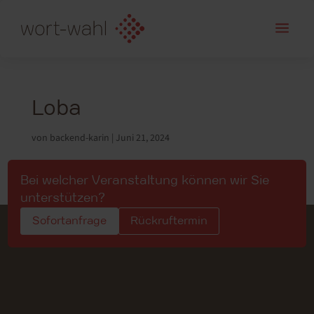
a
Loba
von
backend-karin
|
Juni 21, 2024
Bei welcher Veranstaltung können wir Sie
unterstützen?
Sofortanfrage
Rückruftermin