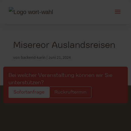
a
Misereor Auslandsreisen
von
backend-karin
|
Juni 21, 2024
Bei welcher Veranstaltung können wir Sie
unterstützen?
Sofortanfrage
Rückruftermin