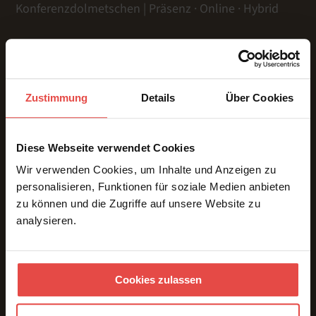
Konferenzdolmetschen | Präsenz · Online · Hybrid
LEISTUNGEN
Zustimmung
Details
Über Cookies
Präsenz
Online
Hybrid
Diese Webseite verwendet Cookies
Gebärdensprache
Wir verwenden Cookies, um Inhalte und Anzeigen zu
Dolmetschtechnik
personalisieren, Funktionen für soziale Medien anbieten
Übersetzungen
zu können und die Zugriffe auf unsere Website zu
Voice Over
analysieren.
Untertitelung
ÜBER UNS & REFERENZEN
Team
Cookies zulassen
Referenzen
Kundenstimmen