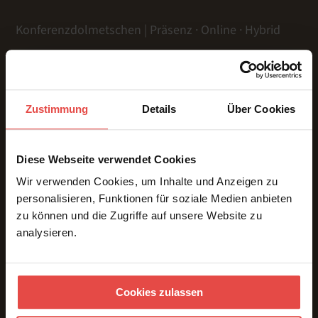
Konferenzdolmetschen | Präsenz · Online · Hybrid
LEISTUNGEN
Zustimmung
Details
Über Cookies
Präsenz
Online
Diese Webseite verwendet Cookies
Hybrid
Gebärdensprache
Wir verwenden Cookies, um Inhalte und Anzeigen zu
personalisieren, Funktionen für soziale Medien anbieten
Dolmetschtechnik
zu können und die Zugriffe auf unsere Website zu
Übersetzungen
analysieren.
Voice Over
Untertitelung
ÜBER UNS & REFERENZEN
Cookies zulassen
Team
Referenzen