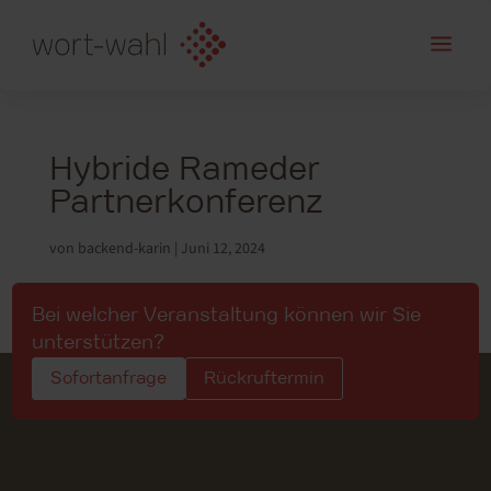
a
Hybride Rameder
Partnerkonferenz
von
backend-karin
|
Juni 12, 2024
Bei welcher Veranstaltung können wir Sie
unterstützen?
Sofortanfrage
Rückruftermin