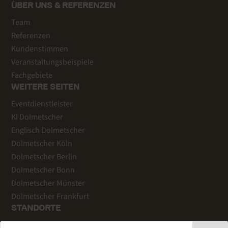
ÜBER UNS & REFERENZEN
Team
Referenzen
Kundenstimmen
Veranstaltungsbeispiele
Fachgebiete
WEITERE SEITEN
Eventdienstleister
KI Dolmetscher
Englisch Dolmetscher
Dolmetscher Köln
Dolmetscher Berlin
Dolmetscher Bonn
Dolmetscher Münster
Dolmetscher Frankfurt
STANDORTE
Köln
: Tel +49 221 759 344-20 |
info@wort-wahl.de